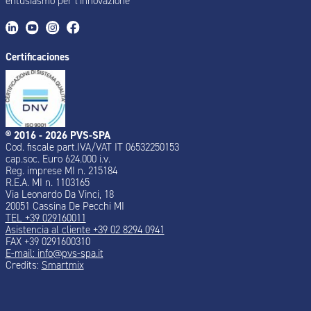
entusiasmo per l’innovazione
Certificaciones
® 2016 - 2026 PVS-SPA
Cod. fiscale part.IVA/VAT IT 06532250153
cap.soc. Euro 624.000 i.v.
Reg. imprese MI n. 215184
R.E.A. MI n. 1103165
Via Leonardo Da Vinci, 18
20051 Cassina De Pecchi MI
TEL +39 029160011
Asistencia al cliente +39 02 8294 0941
FAX +39 0291600310
E-mail:
info@pvs-spa.it
Credits:
Smartmix