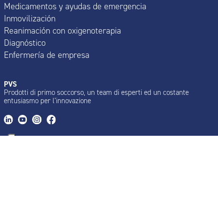
Medicamentos y ayudas de emergencia
Inmovilización
Reanimación con oxigenoterapia
Diagnóstico
Enfermería de empresa
PVS
Prodotti di primo soccorso, un team di esperti ed un costante
entusiasmo per l’innovazione
Certificaciones
® 2016 - 2026 PVS-SPA
Cod. fiscale part.IVA/VAT IT 06532250153
cap.soc. Euro 624.000 i.v.