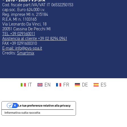
Cod. fiscale part.IVA/VAT IT 06532250153
cap.soc. Euro 624.000 i.v.
Reg. imprese MI n. 215184
R.E.A. MI n. 1103165
Via Leonardo Da Vinci, 18
20051 Cassina De Pecchi MI
TEL +39 029160011
Asistencia al cliente +39 02 8294 0941
FAX +39 0291600310
E-mail:
info@pvs-spa.it
Credits:
Smartmix
IT
EN
FR
DE
ES
Le tue preferenze relative alla privacy
Informativa sulla raccolta