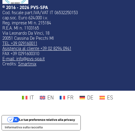
® 2016 - 2026 PVS-SPA
Cod. fiscale part.IVA/VAT IT 06532250153
cap.soc. Euro 624.000 i.v.
Reg. imprese MI n. 215184
R.E.A. MI n. 1103165
Via Leonardo Da Vinci, 18
20051 Cassina De Pecchi MI
TEL +39 029160011
Asistencia al cliente +39 02 8294 0941
FAX +39 0291600310
E-mail:
info@pvs-spa.it
Credits:
Smartmix
IT
EN
FR
DE
ES
Le tue preferenze relative alla privacy
Informativa sulla raccolta