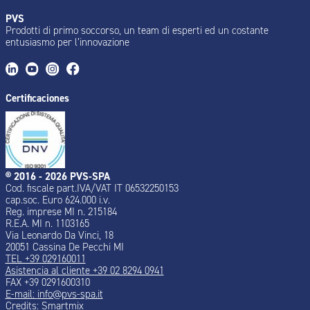
PVS
Prodotti di primo soccorso, un team di esperti ed un costante
entusiasmo per l’innovazione
Certificaciones
® 2016 - 2026 PVS-SPA
Cod. fiscale part.IVA/VAT IT 06532250153
cap.soc. Euro 624.000 i.v.
Reg. imprese MI n. 215184
R.E.A. MI n. 1103165
Via Leonardo Da Vinci, 18
20051 Cassina De Pecchi MI
TEL +39 029160011
Asistencia al cliente +39 02 8294 0941
FAX +39 0291600310
E-mail:
info@pvs-spa.it
Credits:
Smartmix