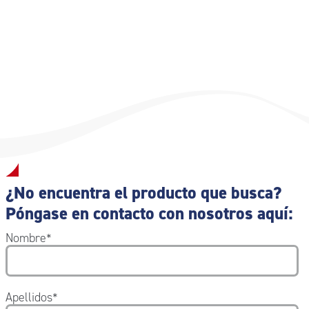
1 Par de tijeras para cortar vendas;
1 torniquete;
1 ICE PACK de hielo instantáneo desechable;
1 Bolsa de residuos sanitarios de 250×350 mm;
1 Toalla estéril de 40×60 cm DIN 13152-BR;
1 Caja que contiene: 3 sobres de jabón líquido, 3 sobres
de toallitas desinfectantes PMC, 2 sobres de toallitas con
amoníaco;
1 Toalla triangular TNT de 96x96x136 cm.
¿No encuentra el producto que busca?
Póngase en contacto con nosotros aquí:
Nombre
*
Apellidos
*