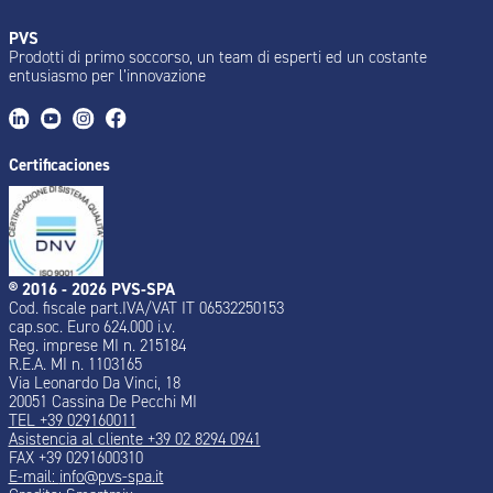
PVS
Prodotti di primo soccorso, un team di esperti ed un costante
entusiasmo per l’innovazione
Certificaciones
® 2016 - 2026 PVS-SPA
Cod. fiscale part.IVA/VAT IT 06532250153
cap.soc. Euro 624.000 i.v.
Reg. imprese MI n. 215184
R.E.A. MI n. 1103165
Via Leonardo Da Vinci, 18
20051 Cassina De Pecchi MI
TEL +39 029160011
Asistencia al cliente +39 02 8294 0941
FAX +39 0291600310
E-mail:
info@pvs-spa.it