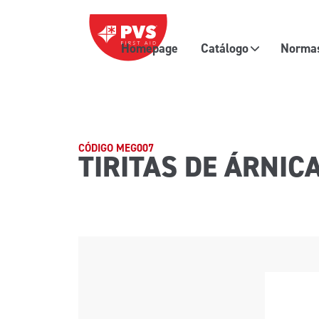
Saltar al contenido
Homepage
Catálogo
Normas
Navegación principal
CÓDIGO MEG007
TIRITAS DE ÁRNIC