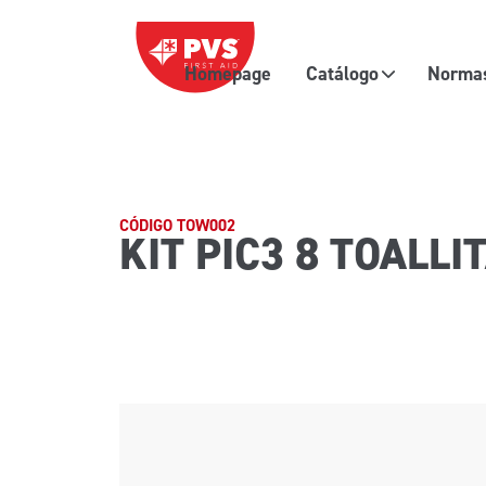
Saltar al contenido
Homepage
Catálogo
Normas
Navegación principal
CÓDIGO TOW002
KIT PIC3 8 TOALLI