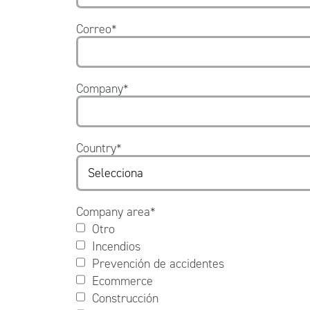
Correo
*
Company
*
Country
*
Company area
*
Otro
Incendios
Prevención de accidentes
Ecommerce
Construcción