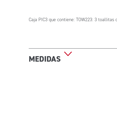
Caja PIC3 que contiene: TOW223: 3 toallitas 
MEDIDAS
Dimensiones (An x Al x Pr): 100x70x40 mm